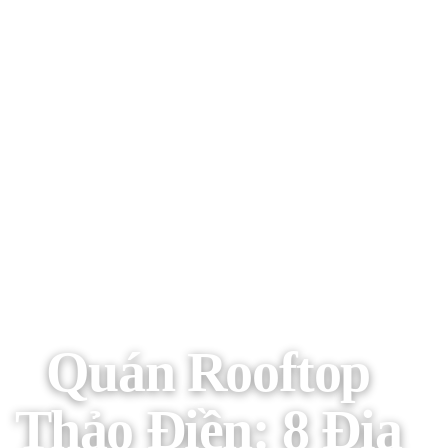
Quán Rooftop
Thảo Điền: 8 Địa